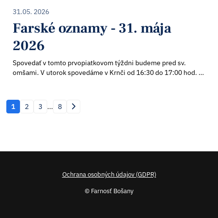
31.05. 2026
Farské oznamy - 31. mája
2026
Spovedať v tomto prvopiatkovom týždni budeme pred sv.
omšami. V utorok spovedáme v Krnči od 16:30 do 17:00 hod. V
stredu spovedáme v Práznovciach od 16:00 hod. do 17:00 hod.
Zvlášť pripomíname sv. spo...
1
2
3
...
8
Ochrana osobných údajov (GDPR)
© Farnosť Bošany