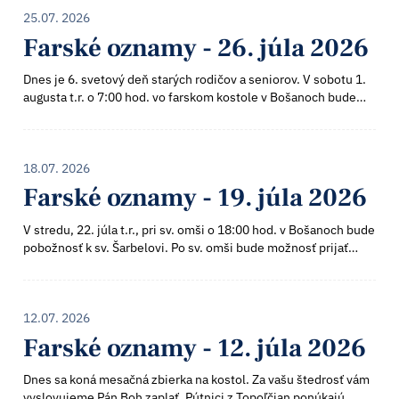
25.07. 2026
Farské oznamy - 26. júla 2026
Dnes je 6. svetový deň starých rodičov a seniorov. V sobotu 1.
augusta t.r. o 7:00 hod. vo farskom kostole v Bošanoch bude
Fatimská - mariánska pobožnosť a po nej bude sv. omša.
Budúcu nedeľu bude s...
18.07. 2026
Farské oznamy - 19. júla 2026
V stredu, 22. júla t.r., pri sv. omši o 18:00 hod. v Bošanoch bude
pobožnosť k sv. Šarbelovi. Po sv. omši bude možnosť prijať
individuálne požehnanie - pomazanie olejom sv. Šarbela. Po
pomazaní olejom...
12.07. 2026
Farské oznamy - 12. júla 2026
Dnes sa koná mesačná zbierka na kostol. Za vašu štedrosť vám
vyslovujeme Pán Boh zaplať. Pútnici z Topoľčian ponúkajú