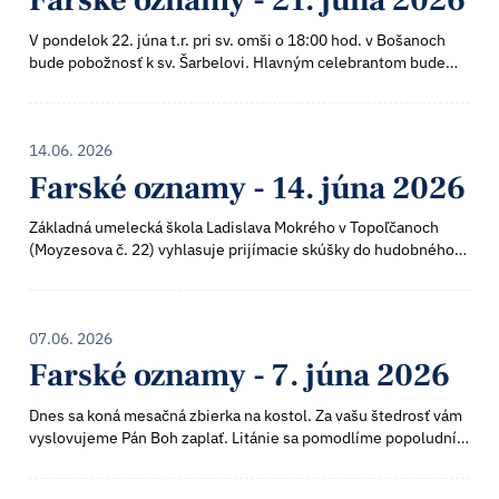
Farské oznamy - 21. júna 2026
V pondelok 22. júna t.r. pri sv. omši o 18:00 hod. v Bošanoch
bude pobožnosť k sv. Šarbelovi. Hlavným celebrantom bude
Vsdp. Gustáv Lutišan, farár - dekan z Bánoviec nad Bebravou.
Vo štvrtok 25. júna...
14.06. 2026
Farské oznamy - 14. júna 2026
Základná umelecká škola Ladislava Mokrého v Topoľčanoch
(Moyzesova č. 22) vyhlasuje prijímacie skúšky do hudobného,
tanečného, výtvarného a literárneho odboru. Prijímačky budú
mať v dňoch 18. a 19. jú
07.06. 2026
Farské oznamy - 7. júna 2026
Dnes sa koná mesačná zbierka na kostol. Za vašu štedrosť vám
vyslovujeme Pán Boh zaplať. Litánie sa pomodlíme popoludní o
14:00 hodine. Po nich sa menia ružencové lístky. Od septembra
2026 začne v n...