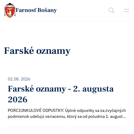
Farnosť Bošany
Farské oznamy
02.08. 2026
Farské oznamy - 2. augusta
2026
PORCIUNKULOVÉ ODPUSTKY: Úplné odpustky sa za zvyčajných
podmienok udeľujú veriacemu, ktorý sa od poludnia 1. augusta
do polnoci 2. augusta nábožne pomodlí Modlitbu Pána (Otče
náš) a Vyznanie viery (Ve...