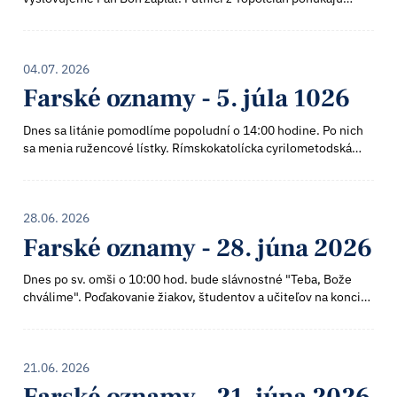
zobrať záujemcov o púť do Topoľčianok v sobotu 18. júla t.r. o
16:10 hod. z autob...
04.07. 2026
Farské oznamy - 5. júla 1026
Dnes sa litánie pomodlíme popoludní o 14:00 hodine. Po nich
sa menia ružencové lístky. Rímskokatolícka cyrilometodská
bohoslovecká fakulta Univerzity Komenského v Bratislave
otvára pre pedagogických ...
28.06. 2026
Farské oznamy - 28. júna 2026
Dnes po sv. omši o 10:00 hod. bude slávnostné "Teba, Bože
chválime". Poďakovanie žiakov, študentov a učiteľov na konci
školského roka. Zajtra je zbierka na dobročinné diela Svätého
Otca. Za vašu šted...
21.06. 2026