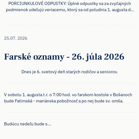
PORCIUNKULOVÉ ODPUSTKY: Úplné odpustky sa za zvyčajných
podmienok udeľujú veriacemu, ktorý sa od poludnia 1. augusta do
polnoci 2. augusta nábožne pomodlí Modlitbu Pána (Otče náš) a
Vyznanie viery (Ve...
25.07. 2026
Farské oznamy - 26. júla 2026
Dnes je 6. svetový deň starých rodičov a seniorov.
V sobotu 1. augusta t.r. o 7:00 hod. vo farskom kostole v Bošanoch
bude Fatimská - mariánska pobožnosť a po nej bude sv. omša.
Budúcu nedeľu bude s...