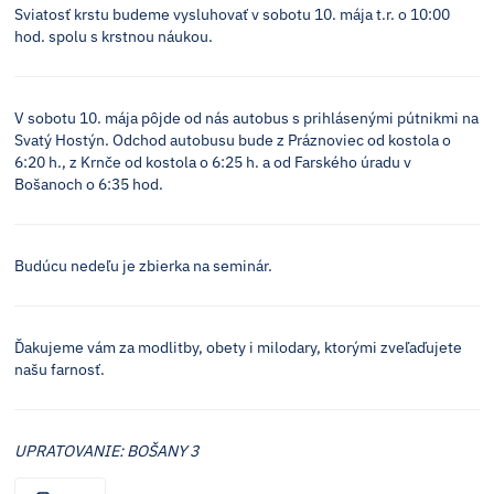
Sviatosť krstu budeme vysluhovať v sobotu 10. mája t.r. o 10:00
hod. spolu s krstnou náukou.
V sobotu 10. mája pôjde od nás autobus s prihlásenými pútnikmi na
Svatý Hostýn. Odchod autobusu bude z Práznoviec od kostola o
6:20 h., z Krnče od kostola o 6:25 h. a od Farského úradu v
Bošanoch o 6:35 hod.
Budúcu nedeľu je zbierka na seminár.
Ďakujeme vám za modlitby, obety i milodary, ktorými zveľaďujete
našu farnosť.
UPRATOVANIE: BOŠANY 3