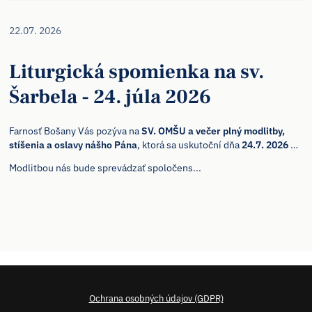
22.07. 2026
Liturgická spomienka na sv.
Šarbela - 24. júla 2026
Farnosť Bošany Vás pozýva na
SV. OMŠU a večer plný modlitby,
stíšenia a oslavy nášho Pána
, ktorá sa uskutoční dňa
24.7. 2026 od
17:15 hod. v kostole v Bošanoch
.
Modlitbou nás bude sprevádzať spoločens...
Ochrana osobných údajov (GDPR)