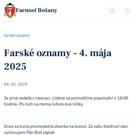
Farnosť Bošany
Farské oznamy
Farské oznamy - 4. mája
2025
04. 05. 2025
Je prvá nedeľa v mesiaci. Litánie sa pomodlíme popoludní o 14:00
hodine. Po nich sa menia ružencové lístky.
Dnes sa koná prvonedeľná zbierka na kostol. Za vašu štedrosť vám
vyslovujem Pán Boh zaplať.