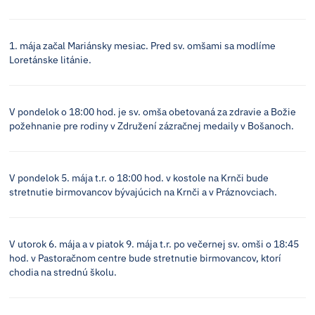
1. mája začal Mariánsky mesiac. Pred sv. omšami sa modlíme
Loretánske litánie.
V pondelok o 18:00 hod. je sv. omša obetovaná za zdravie a Božie
požehnanie pre rodiny v Združení zázračnej medaily v Bošanoch.
V pondelok 5. mája t.r. o 18:00 hod. v kostole na Krnči bude
stretnutie birmovancov bývajúcich na Krnči a v Práznovciach.
V utorok 6. mája a v piatok 9. mája t.r. po večernej sv. omši o 18:45
hod. v Pastoračnom centre bude stretnutie birmovancov, ktorí
chodia na strednú školu.