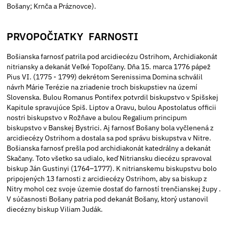
Bošany; Krnča a Práznovce).
PRVOPOČIATKY FARNOSTI
Bošianska farnosť patrila pod arcidiecézu Ostrihom, Archidiakonát
nitriansky a dekanát Veľké Topoľčany. Dňa 15. marca 1776 pápež
Pius VI. (1775 - 1799) dekrétom Serenissima Domina schválil
návrh Márie Terézie na zriadenie troch biskupstiev na území
Slovenska. Bulou Romanus Pontifex potvrdil biskupstvo v Spišskej
Kapitule spravujúce Spiš. Liptov a Oravu, bulou Apostolatus officii
nostri biskupstvo v Rožňave a bulou Regalium principum
biskupstvo v Banskej Bystrici. Aj farnosť Bošany bola vyčlenená z
arcidiecézy Ostrihom a dostala sa pod správu biskupstva v Nitre.
Bošianska farnosť prešla pod archidiakonát katedrálny a dekanát
Skačany. Toto všetko sa udialo, keď Nitriansku diecézu spravoval
biskup Ján Gustinyi (1764–1777). K nitrianskemu biskupstvu bolo
pripojených 13 farnosti z arcidiecézy Ostrihom, aby sa biskup z
Nitry mohol cez svoje územie dostať do farností trenčianskej župy .
V súčasnosti Bošany patria pod dekanát Bošany, ktorý ustanovil
diecézny biskup Viliam Judák.