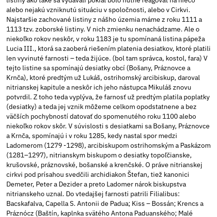
alebo nejakú vzniknutú situáciu v spoločnosti, alebo v Cirkvi.
Najstaršie zachované listiny z nášho územia máme z roku 1111 a
1113 tzv. zoborské listiny. V nich zmienku nenachádzame. Ale o
niekoľko rokov neskôr, v roku 1183 je tu spomínaná listina pápeža
Lucia III., ktorá sa zaoberá riešením platenia desiatkov, ktoré platili
len vyvinuté farnosti – teda žijúce. (bol tam správca, kostol, fara) V
tejto listine sa spomínajú desiatky obcí (Bošany, Práznovce a
Krnča), ktoré predtým už Lukáš, ostrihomský arcibiskup, daroval
nitrianskej kapitule a neskôr ich jeho nástupca Mikuláš znovu
potvrdil. Z toho teda vyplýva, že farnosť už predtým platila poplatky
(desiatky) a teda jej vznik môžeme celkom opodstatnene a bez
väčších pochybností datovať do spomenutého roku 1100 alebo
niekoľko rokov skôr. V súvislosti s desiatkami sa Bošany, Práznovce
a Krnča, spomínajú i v roku 1285, kedy nastal spor medzi
Ladomerom (1279 -1298), arcibiskupom ostrihomským a Paskázom
(1281–1297), nitrianskym biskupom o desiatky topoľčianske,
krušovské, práznovské, bošanské a krenčské. O práve nitrianskej
cirkvi pod prísahou svedčili archidiakon Štefan, tiež kanonici
Demeter, Peter a Dezider a preto Ladomer nárok biskupstva
nitrianskeho uznal. Do vtedajšej farnosti patrili Filialibus:
Bacskafalva, Capella S. Antonii de Padua; Kiss – Bossán; Krencs a
Práznócz (Baštín, kaplnka svätého Antona Paduanského; Malé