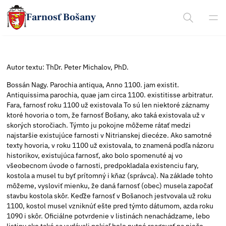
Farnosť Bošany
Autor textu: ThDr. Peter Michalov, PhD.
Bossán Nagy. Parochia antiqua, Anno 1100. jam existit.
Antiquissima parochia, quae jam circa 1100. existitisse arbitratur.
Fara, farnosť roku 1100 už existovala To sú len niektoré záznamy
ktoré hovoria o tom, že farnosť Bošany, ako taká existovala už v
skorých storočiach. Týmto ju pokojne môžeme rátať medzi
najstaršie existujúce farnosti v Nitrianskej diecéze. Ako samotné
texty hovoria, v roku 1100 už existovala, to znamená podľa názoru
historikov, existujúca farnosť, ako bolo spomenuté aj vo
všeobecnom úvode o farnosti, predpokladala existenciu fary,
kostola a musel tu byť prítomný i kňaz (správca). Na základe tohto
môžeme, vysloviť mienku, že daná farnosť (obec) musela započať
stavbu kostola skôr. Keďže farnosť v Bošanoch jestvovala už roku
1100, kostol musel vzniknúť ešte pred týmto dátumom, azda roku
1090 i skôr. Oficiálne potvrdenie v listinách nenachádzame, lebo
listiny ako také sa vydávali pokiaľ bolo nutné reagovať na niečo