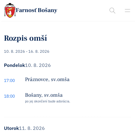
Farnosť Bošany
Rozpis omší
10. 8. 2026 - 16. 8. 2026
Pondelok
10. 8. 2026
Práznovce, sv.omša
17:00
Bošany, sv.omša
18:00
po jej skončení bude adorácia.
Utorok
11. 8. 2026