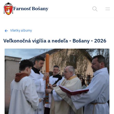
Farnosť Bošany
Všetky albumy
Veľkonočná vigília a nedeľa - Bošany - 2026