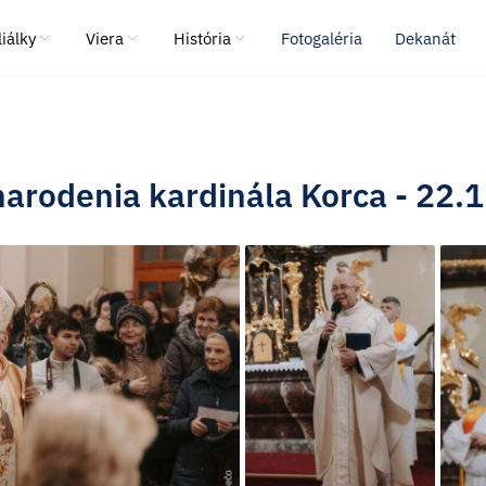
liálky
Viera
História
Fotogaléria
Dekanát
 narodenia kardinála Korca - 22.