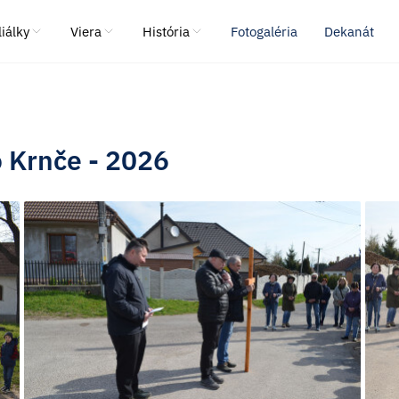
liálky
Viera
História
Fotogaléria
Dekanát
o Krnče - 2026