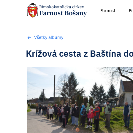
Rímskokatolícka cirkev
Farnosť
Fi
Farnosť Bošany
Všetky albumy
Krížová cesta z Baštína d