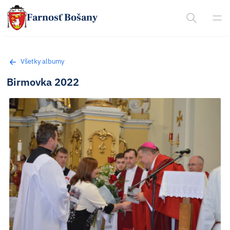
Farnosť Bošany
Všetky albumy
Birmovka 2022